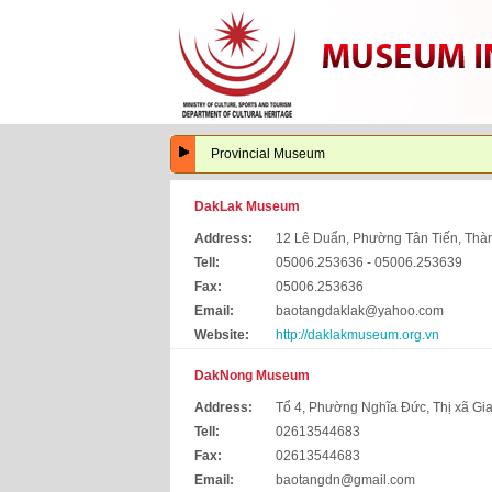
Provincial Museum
DakLak Museum
Address:
12 Lê Duẩn, Phường Tân Tiến, Thà
Tell:
05006.253636 - 05006.253639
Fax:
05006.253636
Email:
baotangdaklak@yahoo.com
Website:
http://daklakmuseum.org.vn
DakNong Museum
Address:
Tổ 4, Phường Nghĩa Đức, Thị xã Gi
Tell:
02613544683
Fax:
02613544683
Email:
baotangdn@gmail.com