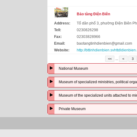
Bảo tàng Điện Biên
Address:
Tổ dân phố 3, phường Điện Biên Ph
Tell:
0230826298
Fax:
02303828966
Email:
baotangtinhdienbien@gmail.com
Website:
http://bttinhdienbien.svhttdldienbien
...
<<
<
3
National Museum
Museum of specialized ministries, political orga
Museum of the specialized units attached to minis
Private Museum