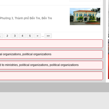
hường 3, Thành phố Bến Tre, Bến Tre
...
1
2
3
4
5
>
>>
al organizations, political organizations
o ministries, political organizations, political organizations