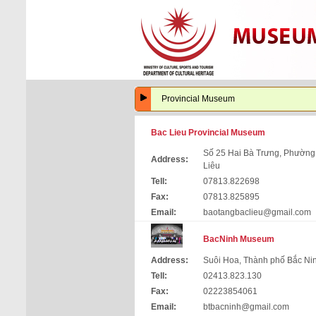
Provincial Museum
Bac Lieu Provincial Museum
Số 25 Hai Bà Trưng, Phường 3
Address:
Liêu
Tell:
07813.822698
Fax:
07813.825895
Email:
baotangbaclieu@gmail.com
BacNinh Museum
Address:
Suôi Hoa, Thành phố Bắc Nin
Tell:
02413.823.130
Fax:
02223854061
Email:
btbacninh@gmail.com