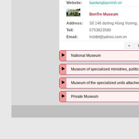
Website:
baotangbacninh.vn
BenTre Museum
Address:
Số 146 đường Hùng Vương, P
Tell:
0753823580
Email:
hcbtbt@yahoo.com.vn
<
National Museum
Museum of specialized ministries, politic
Museum of the specialized units attached t
Private Museum