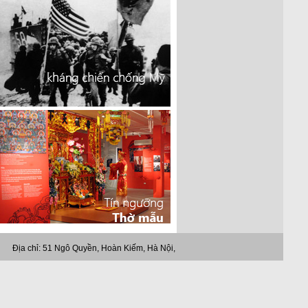
Địa chỉ: 51 Ngô Quyền, Hoàn Kiếm, Hà Nội, Việt Nam.
Tel: (84-4) 39447540 * Fax