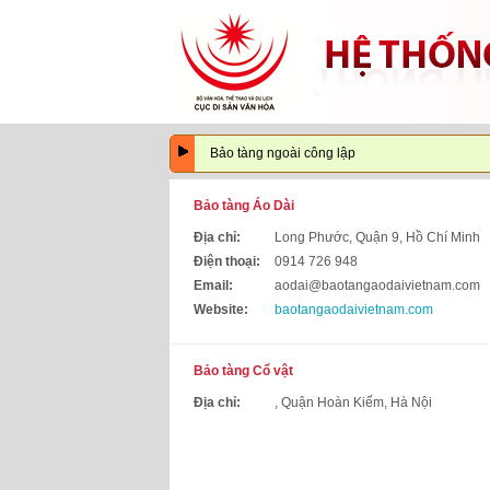
Bảo tàng ngoài công lập
Bảo tàng Áo Dài
Địa chỉ:
Long Phước, Quận 9, Hồ Chí Minh
Điện thoại:
0914 726 948
Email:
aodai@baotangaodaivietnam.com
Website:
baotangaodaivietnam.com
Bảo tàng Cổ vật
Địa chỉ:
, Quận Hoàn Kiếm, Hà Nội