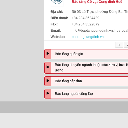
Bảo tàng Cổ vật Cung đình Huế
Địa chỉ:
Số 03 Lê Trực, phường Đông Ba, T
Điện thoại:
+84.234.3524429
Fax:
+84.234.3522879
Email:
info@baotangcungdinh.vn; huero
Website:
baotangcungdinh.vn
1
Bảo tàng quốc gia
Bảo tàng chuyên ngành thuộc các đơn vị trực thuộ
ương
Bảo tàng cấp tỉnh
Bảo tàng ngoài công lập